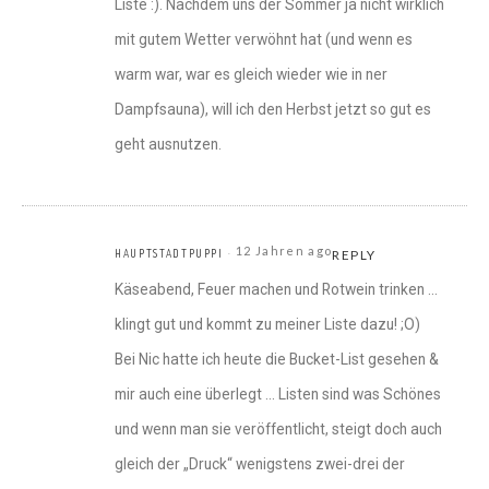
Liste :). Nachdem uns der Sommer ja nicht wirklich
mit gutem Wetter verwöhnt hat (und wenn es
warm war, war es gleich wieder wie in ner
Dampfsauna), will ich den Herbst jetzt so gut es
geht ausnutzen.
12 Jahren ago
HAUPTSTADTPUPPI
REPLY
Käseabend, Feuer machen und Rotwein trinken …
klingt gut und kommt zu meiner Liste dazu! ;O)
Bei Nic hatte ich heute die Bucket-List gesehen &
mir auch eine überlegt … Listen sind was Schönes
und wenn man sie veröffentlicht, steigt doch auch
gleich der „Druck“ wenigstens zwei-drei der