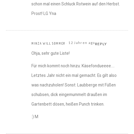
schon mal einen Schluck Rotwein auf den Herbst.
Prost! LG Yna
12 Jahren ago
MINZA WILL SOMMER
REPLY
Ohja, sehr gute Liste!
Für mich kommt noch hinzu: Käsefondueeee….
Letztes Jahr nicht ein mal gemacht. Es gilt also
was nachzuholen! Sonst: Laubberge mit Füßen
schubsen, dick eingemummelt draußen im
Gartenbett dösen, heißen Punch trinken.
:) M