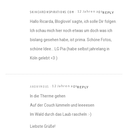
12 Jahren ago
SKINCAREINSPIRATIONS.COM
REPLY
Hallo Ricarda, Bloglovin‘ sagte, ich solle Dir folgen.
Ich schau mich hier noch etwas um doch was ich
bislang gesehen habe, ist prima. Schöne Fotos,
schöne Idee… LG Pia (habe selbst jahrelang in
Köln gelebt <3 )
12 Jahren ago
ANONYMOUS
REPLY
In die Therme gehen
Auf der Couch lümmeln und leeeesen
Im Wald durch das Laub rascheln :-)
Liebste Grüße!