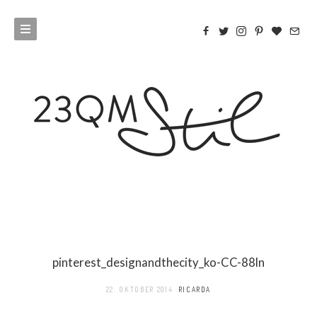
pinterest_designandthecity_ko-CC-88ln
22. OKTOBER 2014
RICARDA