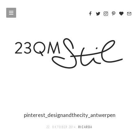
pinterest_designandthecity_antwerpen
22. OKTOBER 2014
RICARDA