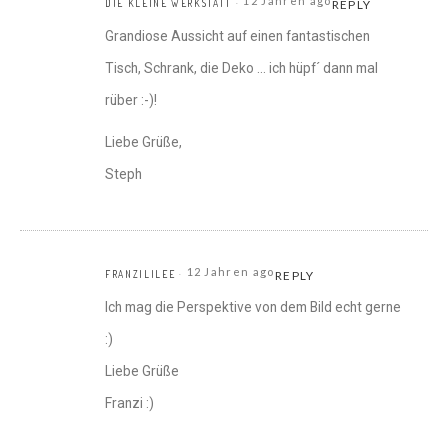
12 Jahren ago
DIE KLEINE WERKSTATT
REPLY
Grandiose Aussicht auf einen fantastischen
Tisch, Schrank, die Deko … ich hüpf´ dann mal
rüber :-)!
Liebe Grüße,
Steph
12 Jahren ago
FRANZILILEE
REPLY
Ich mag die Perspektive von dem Bild echt gerne
:)
Liebe Grüße
Franzi :)