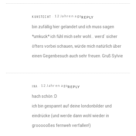
12 Jahren ago
KUNSTECHT
REPLY
bin zufällig hier gelandet und ich muss sagen
*umkuck* ich fühl mich sehr wohl… werd` sicher
öfters vorbei schauen, würde mich natürlich über
einen Gegenbesuch auch sehr freuen. Gruß Sylvie
12 Jahren ago
INA
REPLY
hach schön :D
ich bin gespannt auf deine londonbilder und
eindrücke (und werde dann wohl wieder in
groooooßes fernweh verfallen!)