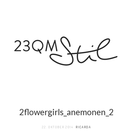
2flowergirls_anemonen_2
22. OKTOBER 2014
RICARDA