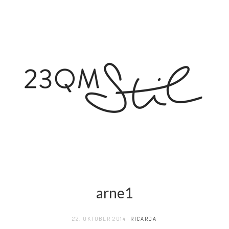
arne1
22. OKTOBER 2014
RICARDA