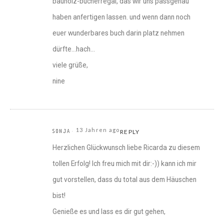
bauholz-bücherregal, das wir uns passgenau
haben anfertigen lassen. und wenn dann noch
euer wunderbares buch darin platz nehmen
dürfte…hach…
viele grüße,
nine
13 Jahren ago
SONJA
REPLY
Herzlichen Glückwunsch liebe Ricarda zu diesem
tollen Erfolg! Ich freu mich mit dir:-)) kann ich mir
gut vorstellen, dass du total aus dem Häuschen
bist!
Genieße es und lass es dir gut gehen,