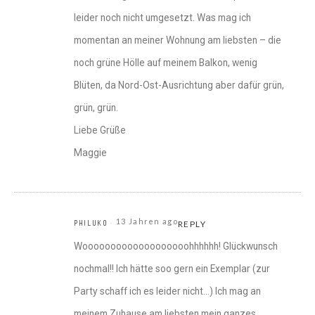
leider noch nicht umgesetzt. Was mag ich
momentan an meiner Wohnung am liebsten – die
noch grüne Hölle auf meinem Balkon, wenig
Blüten, da Nord-Ost-Ausrichtung aber dafür grün,
grün, grün.
Liebe Grüße
Maggie
13 Jahren ago
PHILUKO
REPLY
Wooooooooooooooooooohhhhhh! Glückwunsch
nochmal!! Ich hätte soo gern ein Exemplar (zur
Party schaff ich es leider nicht…) Ich mag an
meinem Zuhause am liebsten mein ganzes