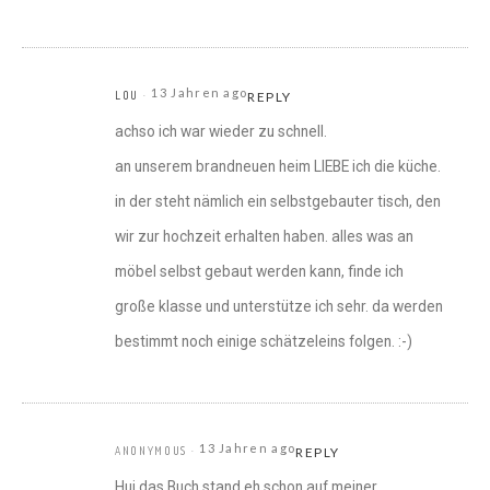
13 Jahren ago
LOU
REPLY
achso ich war wieder zu schnell.
an unserem brandneuen heim LIEBE ich die küche.
in der steht nämlich ein selbstgebauter tisch, den
wir zur hochzeit erhalten haben. alles was an
möbel selbst gebaut werden kann, finde ich
große klasse und unterstütze ich sehr. da werden
bestimmt noch einige schätzeleins folgen. :-)
13 Jahren ago
ANONYMOUS
REPLY
Hui,das Buch stand eh schon auf meiner