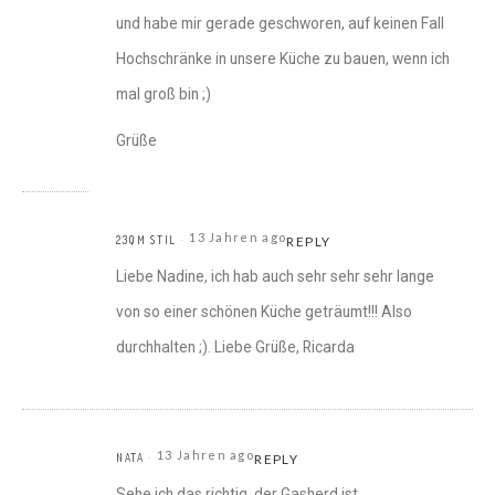
und habe mir gerade geschworen, auf keinen Fall
Hochschränke in unsere Küche zu bauen, wenn ich
mal groß bin ;)
Grüße
13 Jahren ago
23QM STIL
REPLY
Liebe Nadine, ich hab auch sehr sehr sehr lange
von so einer schönen Küche geträumt!!! Also
durchhalten ;). Liebe Grüße, Ricarda
13 Jahren ago
NATA
REPLY
Sehe ich das richtig, der Gasherd ist