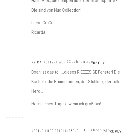
Hallo Alex, die Lampen über der Arbeitsplatte?
Die sind von Nud Collection!
Liebe Grüße
Ricarda
13 Jahren ago
HEIMATPOTTENTIAL
REPLY
Boah ist das toll….dieses RIEEEESIGE Fenster! Die
Kacheln, die Baumelbirnen, der Stuhlmix, der tolle
Herd…
Hach…eines Tages…wenn ich groß bin!
13 Jahren ago
NADINE I DREIERLEI LIEBELEI
REPLY