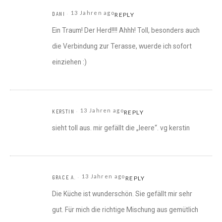
13 Jahren ago
DANI
REPLY
Ein Traum! Der Herd!!!! Ahhh! Toll, besonders auch
die Verbindung zur Terasse, wuerde ich sofort
einziehen :)
13 Jahren ago
KERSTIN
REPLY
sieht toll aus. mir gefällt die „leere“. vg kerstin
13 Jahren ago
GRACE A.
REPLY
Die Küche ist wunderschön. Sie gefällt mir sehr
gut. Für mich die richtige Mischung aus gemütlich