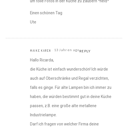
um tolle Fotos in der Küche zu zaubern *neid*
Einen schönen Tag
Ute
13 Jahren ago
MAIKE KAREN
REPLY
Hallo Ricarda,
die Küche ist einfach wunderschön! Ich würde
auch auf Oberschränke und Regal verzichten,
falls es ginge. Für alte Lampen bin ich immer zu
haben, die würden bestimmt gut in deine Küche
passen, z.B. eine große alte metallene
Industrielampe.
Darf ich fragen von welcher Firma deine