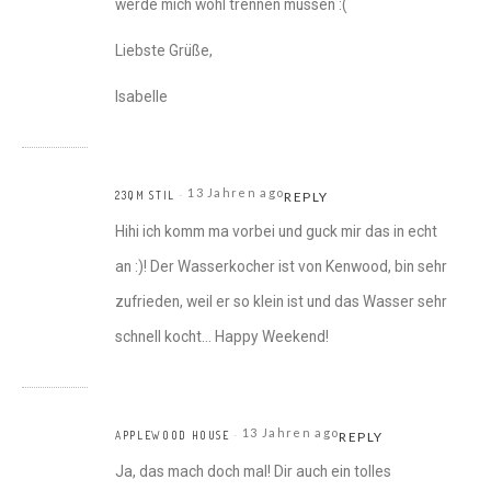
werde mich wohl trennen müssen :(
Liebste Grüße,
Isabelle
13 Jahren ago
23QM STIL
REPLY
Hihi ich komm ma vorbei und guck mir das in echt
an :)! Der Wasserkocher ist von Kenwood, bin sehr
zufrieden, weil er so klein ist und das Wasser sehr
schnell kocht… Happy Weekend!
13 Jahren ago
APPLEWOOD HOUSE
REPLY
Ja, das mach doch mal! Dir auch ein tolles