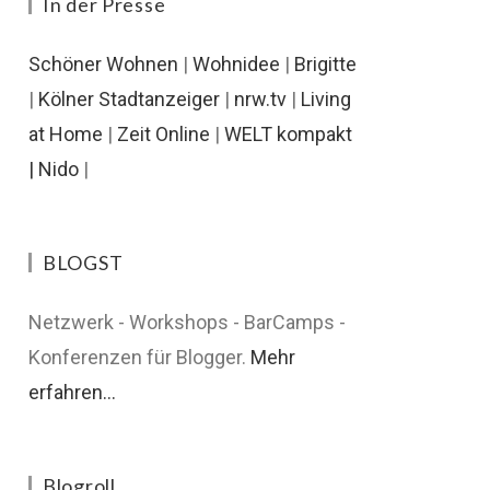
In der Presse
Schöner Wohnen
|
Wohnidee
|
Brigitte
|
Kölner Stadtanzeiger
|
nrw.tv
|
Living
at Home
|
Zeit Online
|
WELT kompakt
|
Nido
|
BLOGST
Netzwerk - Workshops - BarCamps -
Konferenzen für Blogger.
Mehr
erfahren...
Blogroll