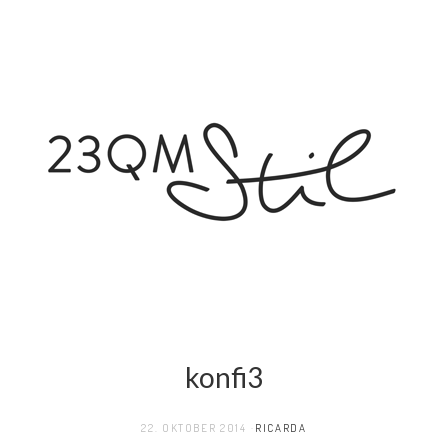
konfi3
22. OKTOBER 2014
RICARDA