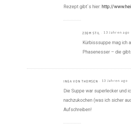
Rezept gibt`s hier:
http://www.he
13 Jahren ago
23QM STIL
Kürbisssuppe mag ich au
Phasenesser – die gibts 
13 Jahren ago
INGA VON THOMSEN
Die Suppe war superlecker und i
nachzukochen (was ich sicher auch
Aufschreiben!