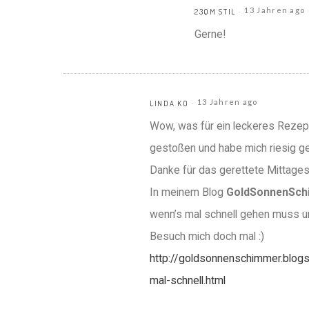
13 Jahren ago
23QM STIL
Gerne!
13 Jahren ago
LINDA KO
Wow, was für ein leckeres Rezept
gestoßen und habe mich riesig gef
Danke für das gerettete Mittage
In meinem Blog
GoldSonnenSc
wenn’s mal schnell gehen muss u
Besuch mich doch mal :)
http://goldsonnenschimmer.blog
mal-schnell.html