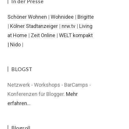
In der Presse
Schöner Wohnen
|
Wohnidee
|
Brigitte
|
Kölner Stadtanzeiger
|
nrw.tv
|
Living
at Home
|
Zeit Online
|
WELT kompakt
|
Nido
|
BLOGST
Netzwerk - Workshops - BarCamps -
Konferenzen für Blogger.
Mehr
erfahren...
Blogroll