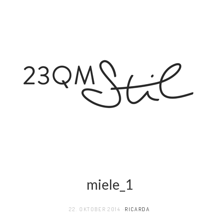
miele_1
22. OKTOBER 2014
RICARDA