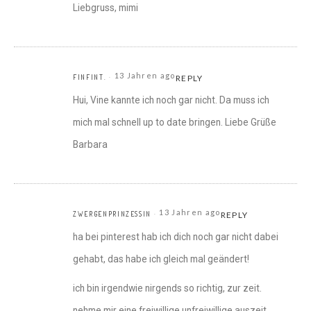
Liebgruss, mimi
13 Jahren ago
FINFINT.
REPLY
Hui, Vine kannte ich noch gar nicht. Da muss ich
mich mal schnell up to date bringen. Liebe Grüße
Barbara
13 Jahren ago
ZWERGENPRINZESSIN
REPLY
ha bei pinterest hab ich dich noch gar nicht dabei
gehabt, das habe ich gleich mal geändert!
ich bin irgendwie nirgends so richtig, zur zeit.
nehme mir eine freiwillige unfreiwillige auszeit