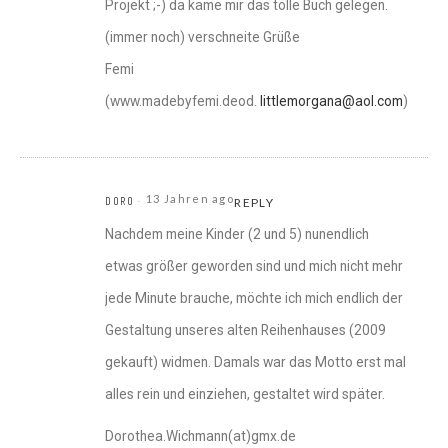
Projekt ;-) da käme mir das tolle Buch gelegen.
(immer noch) verschneite Grüße
Femi
(www.madebyfemi.deod.
littlemorgana@aol.com
)
13 Jahren ago
DORO
REPLY
Nachdem meine Kinder (2 und 5) nunendlich
etwas größer geworden sind und mich nicht mehr
jede Minute brauche, möchte ich mich endlich der
Gestaltung unseres alten Reihenhauses (2009
gekauft) widmen. Damals war das Motto erst mal
alles rein und einziehen, gestaltet wird später.
Dorothea.Wichmann(at)gmx.de