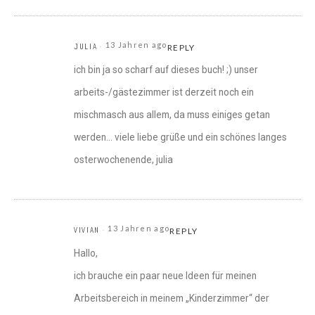
13 Jahren ago
JULIA
REPLY
ich bin ja so scharf auf dieses buch! ;) unser
arbeits-/gästezimmer ist derzeit noch ein
mischmasch aus allem, da muss einiges getan
werden… viele liebe grüße und ein schönes langes
osterwochenende, julia
13 Jahren ago
VIVIAN
REPLY
Hallo,
ich brauche ein paar neue Ideen für meinen
Arbeitsbereich in meinem „Kinderzimmer“ der