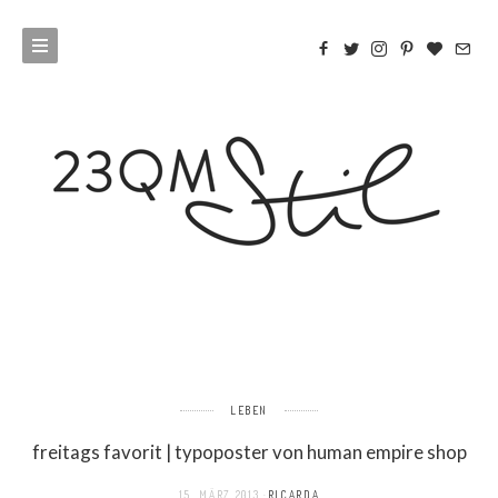
LEBEN
freitags favorit | typoposter von human empire shop
15. MÄRZ 2013
RICARDA