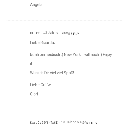
Angela
13 Jahren ago
GLORY
REPLY
Liebe Ricarda,
boah bin neidisch ;) New York… will auch :) Enjoy
it…
Wünsch Dir viel viel Spaß!
Liebe Grüße
Glori
13 Jahren ago
KAYLOVESVINTAGE
REPLY