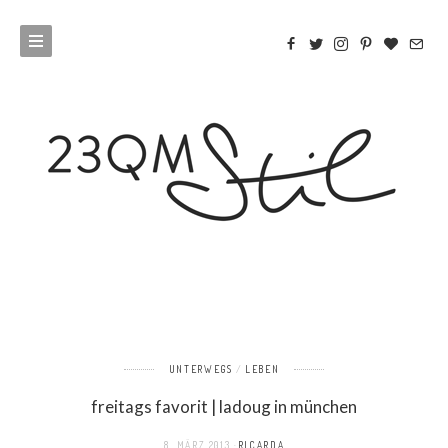
UNTERWEGS
LEBEN
freitags favorit | ladoug in münchen
8. MÄRZ 2013
RICARDA