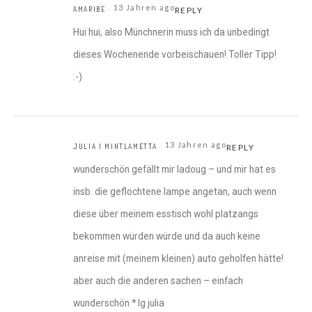
13 Jahren ago
AMARIBE
REPLY
Hui hui, also Münchnerin muss ich da unbedingt
dieses Wochenende vorbeischauen! Toller Tipp!
:-)
13 Jahren ago
JULIA I MINTLAMETTA
REPLY
wunderschön gefällt mir ladoug – und mir hat es
insb. die geflochtene lampe angetan, auch wenn
diese über meinem esstisch wohl platzangs
bekommen würden würde und da auch keine
anreise mit (meinem kleinen) auto geholfen hätte!
aber auch die anderen sachen – einfach
wunderschön * lg julia