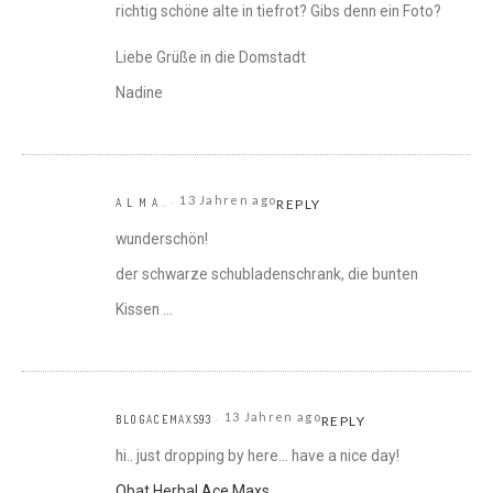
richtig schöne alte in tiefrot? Gibs denn ein Foto?
Liebe Grüße in die Domstadt
Nadine
13 Jahren ago
A L M A .
REPLY
wunderschön!
der schwarze schubladenschrank, die bunten
Kissen …
13 Jahren ago
BLOGACEMAXS93
REPLY
hi.. just dropping by here… have a nice day!
Obat Herbal Ace Maxs