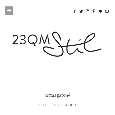
lottaagaton4
22. OKTOBER 2014
RICARDA