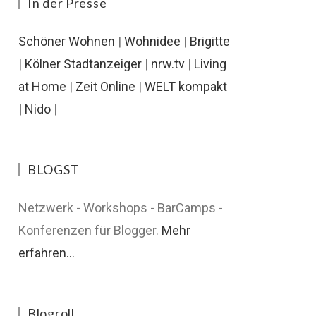
In der Presse
Schöner Wohnen
|
Wohnidee
|
Brigitte
|
Kölner Stadtanzeiger
|
nrw.tv
|
Living
at Home
|
Zeit Online
|
WELT kompakt
|
Nido
|
BLOGST
Netzwerk - Workshops - BarCamps -
Konferenzen für Blogger.
Mehr
erfahren...
Blogroll