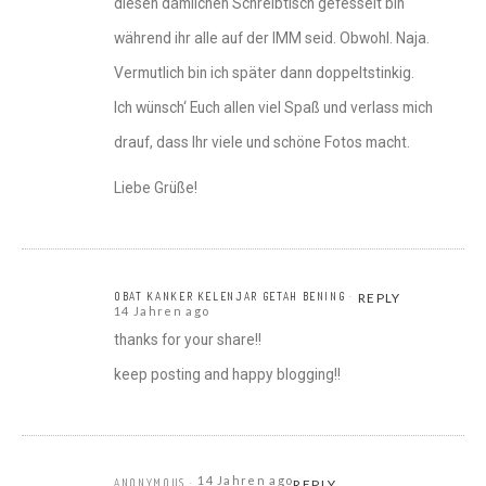
diesen dämlichen Schreibtisch gefesselt bin
während ihr alle auf der IMM seid. Obwohl. Naja.
Vermutlich bin ich später dann doppeltstinkig.
Ich wünsch‘ Euch allen viel Spaß und verlass mich
drauf, dass Ihr viele und schöne Fotos macht.
Liebe Grüße!
OBAT KANKER KELENJAR GETAH BENING
REPLY
14 Jahren ago
thanks for your share!!
keep posting and happy blogging!!
14 Jahren ago
ANONYMOUS
REPLY