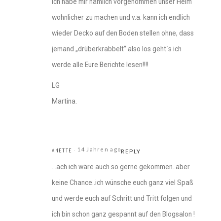
ich habe mir nämlich vorgenommen unser Heim
wohnlicher zu machen und v.a. kann ich endlich
wieder Decko auf den Boden stellen ohne, dass
jemand „drüberkrabbelt“ also los geht´s ich
werde alle Eure Berichte lesen!!!!
LG
Martina.
14 Jahren ago
ANETTE
REPLY
…ach ich wäre auch so gerne gekommen..aber
keine Chance..ich wünsche euch ganz viel Spaß
und werde euch auf Schritt und Tritt folgen und
ich bin schon ganz gespannt auf den Blogsalon !