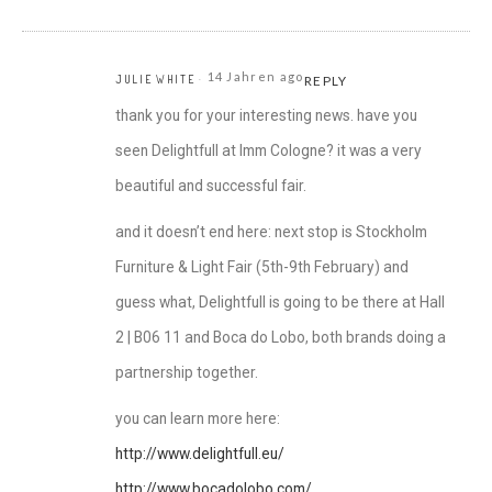
14 Jahren ago
JULIE WHITE
REPLY
thank you for your interesting news. have you
seen Delightfull at Imm Cologne? it was a very
beautiful and successful fair.
and it doesn’t end here: next stop is Stockholm
Furniture & Light Fair (5th-9th February) and
guess what, Delightfull is going to be there at Hall
2 | B06 11 and Boca do Lobo, both brands doing a
partnership together.
you can learn more here:
http://www.delightfull.eu/
http://www.bocadolobo.com/