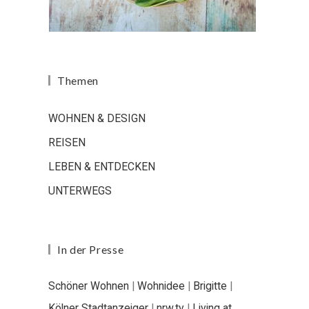
Themen
WOHNEN & DESIGN
REISEN
LEBEN & ENTDECKEN
UNTERWEGS
In der Presse
Schöner Wohnen
|
Wohnidee
|
Brigitte
|
Kölner Stadtanzeiger
|
nrw.tv
|
Living at