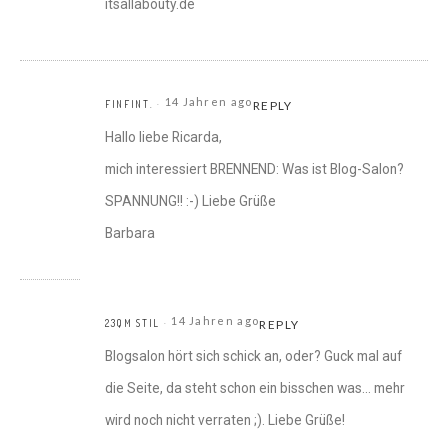
itsallabouty.de
14 Jahren ago
FINFINT.
REPLY
Hallo liebe Ricarda,
mich interessiert BRENNEND: Was ist Blog-Salon?
SPANNUNG!! :-) Liebe Grüße
Barbara
14 Jahren ago
23QM STIL
REPLY
Blogsalon hört sich schick an, oder? Guck mal auf
die Seite, da steht schon ein bisschen was… mehr
wird noch nicht verraten ;). Liebe Grüße!