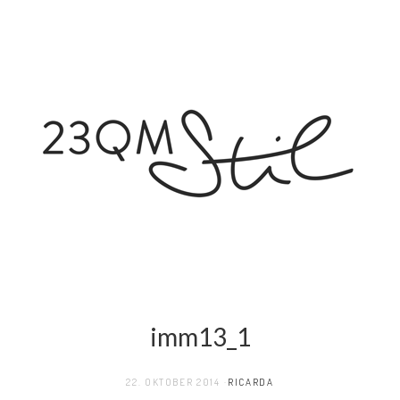
imm13_1
22. OKTOBER 2014
RICARDA