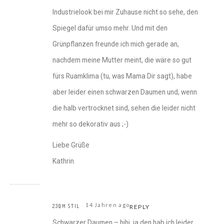
Industrielook bei mir Zuhause nicht so sehe, den
Spiegel dafür umso mehr. Und mit den
Grünpflanzen freunde ich mich gerade an,
nachdem meine Mutter meint, die wäre so gut
fürs Ruamklima (tu, was Mama Dir sagt), habe
aber leider einen schwarzen Daumen und, wenn
die halb vertrocknet sind, sehen die leider nicht
mehr so dekorativ aus ;-)
Liebe Grüße
Kathrin
14 Jahren ago
23QM STIL
REPLY
Schwarzer Daumen – hihi, ja den hab ich leider