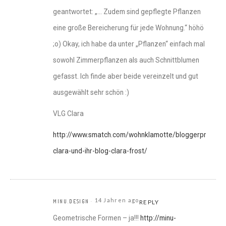
geantwortet: „… Zudem sind gepflegte Pflanzen
eine große Bereicherung für jede Wohnung.“ höhö
;o) Okay, ich habe da unter „Pflanzen“ einfach mal
sowohl Zimmerpflanzen als auch Schnittblumen
gefasst. Ich finde aber beide vereinzelt und gut
ausgewählt sehr schön :)
VLG Clara
http://www.smatch.com/wohnklamotte/bloggerprofil-
clara-und-ihr-blog-clara-frost/
14 Jahren ago
MINU.DESIGN
REPLY
Geometrische Formen – ja!!!
http://minu-