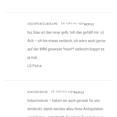
14 Jahren ago
IDEENPURZELBAEUME
REPLY
hui, blau ist das neue gelb, toll-das gefällt mir :o)
Ach – ich bin etwas neidisch, ich wäre auch gerne
auf der IMM gewesen *snief* vielleicht klappt es
ja mal….
LG Petra
14 Jahren ago
HANSENSGASSE
REPLY
Industrielook – haben wir auch gerade für uns
entdeckt, damit werden allzu feine Antiquitäten