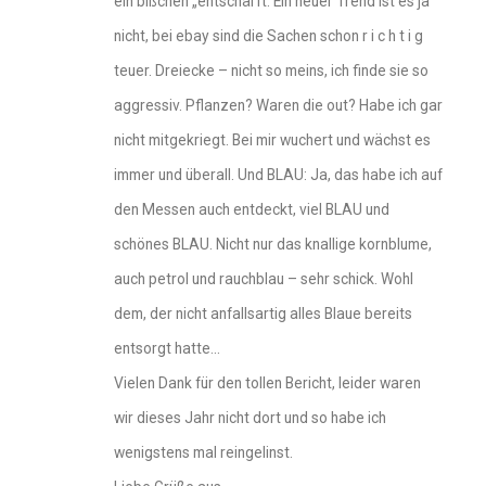
ein bißchen „entschärft. Ein neuer Trend ist es ja
nicht, bei ebay sind die Sachen schon r i c h t i g
teuer. Dreiecke – nicht so meins, ich finde sie so
aggressiv. Pflanzen? Waren die out? Habe ich gar
nicht mitgekriegt. Bei mir wuchert und wächst es
immer und überall. Und BLAU: Ja, das habe ich auf
den Messen auch entdeckt, viel BLAU und
schönes BLAU. Nicht nur das knallige kornblume,
auch petrol und rauchblau – sehr schick. Wohl
dem, der nicht anfallsartig alles Blaue bereits
entsorgt hatte…
Vielen Dank für den tollen Bericht, leider waren
wir dieses Jahr nicht dort und so habe ich
wenigstens mal reingelinst.