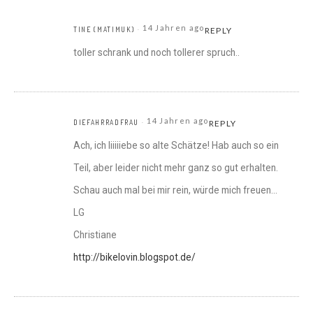
14 Jahren ago
TINE (MATIMUK)
REPLY
toller schrank und noch tollerer spruch..
14 Jahren ago
DIEFAHRRADFRAU
REPLY
Ach, ich liiiiiebe so alte Schätze! Hab auch so ein
Teil, aber leider nicht mehr ganz so gut erhalten.
Schau auch mal bei mir rein, würde mich freuen…
LG
Christiane
http://bikelovin.blogspot.de/