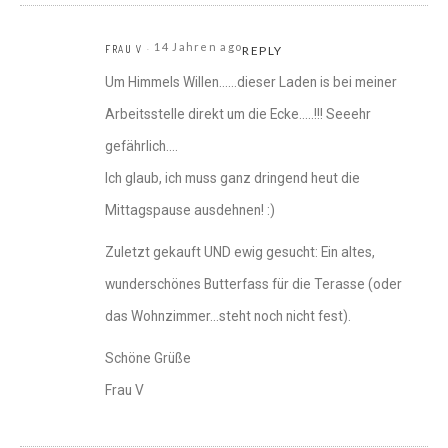
14 Jahren ago
FRAU V
REPLY
Um Himmels Willen……dieser Laden is bei meiner
Arbeitsstelle direkt um die Ecke…..!!! Seeehr
gefährlich….
Ich glaub, ich muss ganz dringend heut die
Mittagspause ausdehnen! :)
Zuletzt gekauft UND ewig gesucht: Ein altes,
wunderschönes Butterfass für die Terasse (oder
das Wohnzimmer…steht noch nicht fest).
Schöne Grüße
Frau V