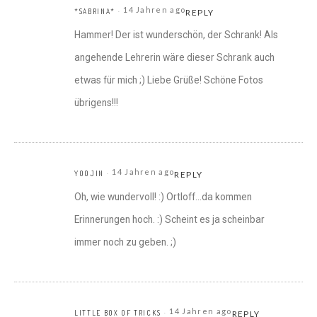
14 Jahren ago
*SABRINA*
REPLY
Hammer! Der ist wunderschön, der Schrank! Als
angehende Lehrerin wäre dieser Schrank auch
etwas für mich ;) Liebe Grüße! Schöne Fotos
übrigens!!!
14 Jahren ago
YOOJIN
REPLY
Oh, wie wundervoll! :) Ortloff…da kommen
Erinnerungen hoch. :) Scheint es ja scheinbar
immer noch zu geben. ;)
14 Jahren ago
LITTLE BOX OF TRICKS
REPLY