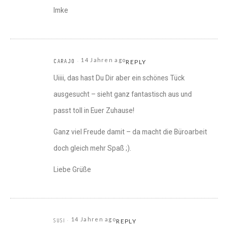
Imke
14 Jahren ago
CARAJO
REPLY
Uiiii, das hast Du Dir aber ein schönes Tück
ausgesucht – sieht ganz fantastisch aus und
passt toll in Euer Zuhause!
Ganz viel Freude damit – da macht die Büroarbeit
doch gleich mehr Spaß ;).
Liebe Grüße
14 Jahren ago
SUSI
REPLY