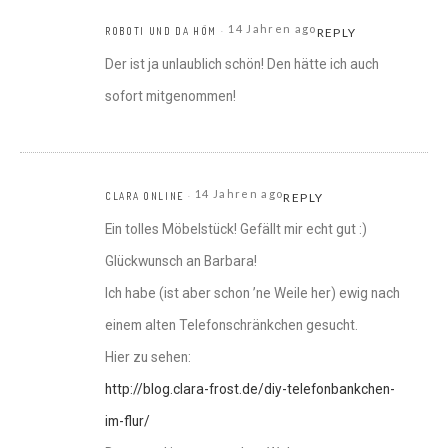
14 Jahren ago
ROBOTI UND DA HÖM
REPLY
Der ist ja unlaublich schön! Den hätte ich auch
sofort mitgenommen!
14 Jahren ago
CLARA ONLINE
REPLY
Ein tolles Möbelstück! Gefällt mir echt gut :)
Glückwunsch an Barbara!
Ich habe (ist aber schon ’ne Weile her) ewig nach
einem alten Telefonschränkchen gesucht.
Hier zu sehen:
http://blog.clara-frost.de/diy-telefonbankchen-
im-flur/