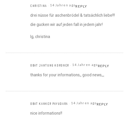
14 Jahren ago
CHRISTINA
REPLY
drei nüsse für aschenbrödel & tatsächlich liebe!!!
die gucken wir auf jeden fall in jedem jahr!
lg, christina
14 Jahren ago
OBAT JANTUNG KORONER
REPLY
thanks for your informations,, good news,,,
14 Jahren ago
OBAT KANKER PAYUDARA
REPLY
nice informations!!