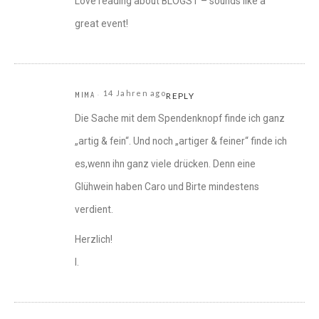
Love reading about BLOGST – sounds like a
great event!
14 Jahren ago
MIMA
REPLY
Die Sache mit dem Spendenknopf finde ich ganz
„artig & fein“. Und noch „artiger & feiner“ finde ich
es,wenn ihn ganz viele drücken. Denn eine
Glühwein haben Caro und Birte mindestens
verdient.
Herzlich!
I.