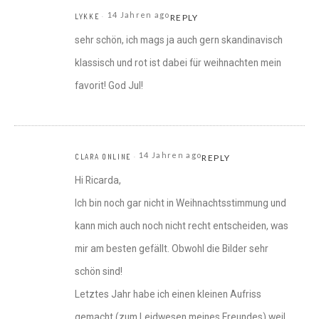
14 Jahren ago
LYKKE
REPLY
sehr schön, ich mags ja auch gern skandinavisch
klassisch und rot ist dabei für weihnachten mein
favorit! God Jul!
14 Jahren ago
CLARA ONLINE
REPLY
Hi Ricarda,
Ich bin noch gar nicht in Weihnachtsstimmung und
kann mich auch noch nicht recht entscheiden, was
mir am besten gefällt. Obwohl die Bilder sehr
schön sind!
Letztes Jahr habe ich einen kleinen Aufriss
gemacht (zum Leidwesen meines Freundes) weil