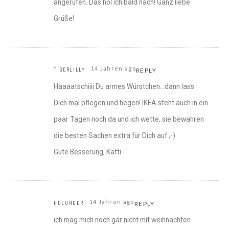
angerufen. Das hol ich bald nach! Ganz liebe
Grüße!
14 Jahren ago
TIGERLILLY
REPLY
Haaaatschiiii Du armes Würstchen…dann lass
Dich mal pflegen und hegen! IKEA steht auch in ein
paar Tagen noch da und ich wette, sie bewahren
die besten Sachen extra für Dich auf ;-)
Gute Besserung, Katti
14 Jahren ago
HOLUNDER
REPLY
ich mag mich noch gar nicht mit weihnachten