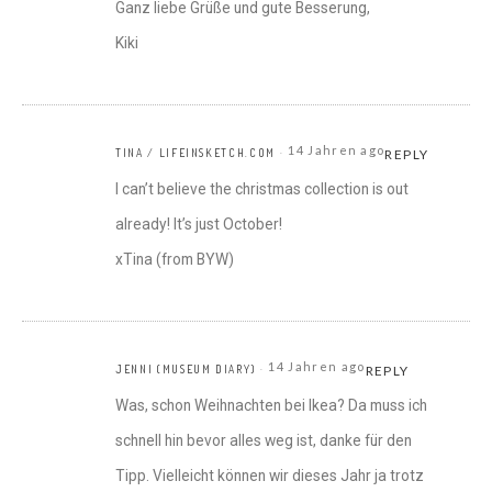
Ganz liebe Grüße und gute Besserung,
Kiki
14 Jahren ago
TINA / LIFEINSKETCH.COM
REPLY
I can’t believe the christmas collection is out
already! It’s just October!
xTina (from BYW)
14 Jahren ago
JENNI (MUSEUM DIARY)
REPLY
Was, schon Weihnachten bei Ikea? Da muss ich
schnell hin bevor alles weg ist, danke für den
Tipp. Vielleicht können wir dieses Jahr ja trotz