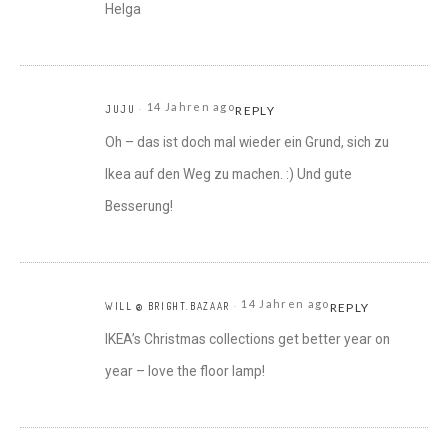
Helga
14 Jahren ago
JUJU
REPLY
Oh – das ist doch mal wieder ein Grund, sich zu
Ikea auf den Weg zu machen. :) Und gute
Besserung!
14 Jahren ago
WILL @ BRIGHT.BAZAAR
REPLY
IKEA’s Christmas collections get better year on
year – love the floor lamp!