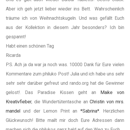
Aber ich geh jetzt lieber wieder ins Bett. Wahrscheinlich
träume ich von Weihnachtskugeln. Und was gefällt Euch
aus der Kollektion in diesem Jahr besonders? Ich bin
gespannt!
Habt einen schönen Tag
Ricarda
P.S. Ach ja da war ja noch was. 10000 Dank für Eure vielen
Kommentare zum philuko Post! Julia und ich habe uns sehr
sehr sehr darüber gefreut und rando.org hat die Gewinner
gelost!. Das Paradise Kissen geht an
Maike von
Kreativfieber
, die Wundertütentasche an
Christin von mrs.
mandel
und der Lemon Print an
*Sabrina*
. Herzlichen
Glückwunsch! Bitte mailt mir doch Eure Adressen dann
machen sich die philukos ganz bald auf den Weg zu Euch.