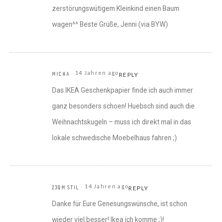
zerstörungswütigem Kleinkind einen Baum
wagen^^ Beste Grüße, Jenni (via BYW)
14 Jahren ago
MICHA
REPLY
Das IKEA Geschenkpapier finde ich auch immer
ganz besonders schoen! Huebsch sind auch die
Weihnachtskugeln – muss ich direkt mal in das
lokale schwedische Moebelhaus fahren ;)
14 Jahren ago
23QM STIL
REPLY
Danke für Eure Genesungswünsche, ist schon
wieder viel besser! Ikea ich komme ;)!