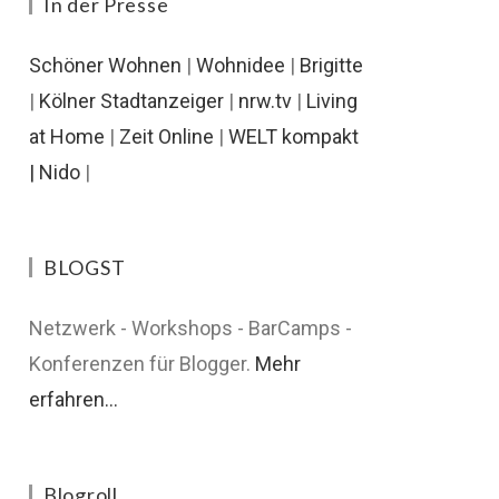
In der Presse
Schöner Wohnen
|
Wohnidee
|
Brigitte
|
Kölner Stadtanzeiger
|
nrw.tv
|
Living
at Home
|
Zeit Online
|
WELT kompakt
|
Nido
|
BLOGST
Netzwerk - Workshops - BarCamps -
Konferenzen für Blogger.
Mehr
erfahren...
Blogroll