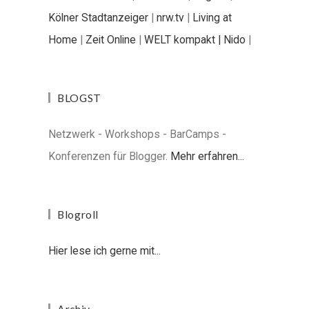
Kölner Stadtanzeiger
|
nrw.tv
|
Living at
Home
|
Zeit Online
|
WELT kompakt |
Nido
|
BLOGST
Netzwerk - Workshops - BarCamps -
Konferenzen für Blogger.
Mehr erfahren...
Blogroll
Hier lese ich gerne mit...
Archiv