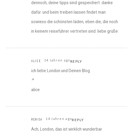
dennoch, deine tipps sind gespeichert. danke
dafür. und beim treiben lassen findet man
sowieso die schönsten läden, eben die, die noch
in keinem reiseführer vertreten sind. liebe grüße
14 Jahren ago
ALICE
REPLY
ich liebe London und Deinen Blog
:*
alice
14 Jahren ago
RENISA
REPLY
Ach, London, das ist wirklich wunderbar