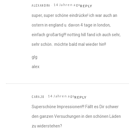
14 Jahren ago
ALEXANDRA
REPLY
super, super schöne eindrücke! ich war auch an
ostern in england u. davon 4 tage in london,
einfach großartig!!! notting hill fand ich auch sehr,
sehr schön.. möchte bald mal wieder hin!!
glg
alex
14 Jahren ago
CARAJO
REPLY
Superschöne Impressionen!!! Fällt es Dir schwer
den ganzen Versuchungen in den schönen Läden
zu widerstehen?