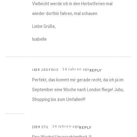
Vielleicht werde ich in den Herbstferien mal
wieder dorthin fahren, mal schauen.
Liebe Grüße,
Isabelle
14 Jahren ago
IGOR JOSIFOVIC
REPLY
Perfekt, das kommt mir gerade recht, da ich ja im
September eine Woche nach London fliege! Juhu,
Shopping bis zum Umfallen!!!
14 Jahren ago
23QM STIL
REPLY
Eine Woche! Unverschämtheit ;)!