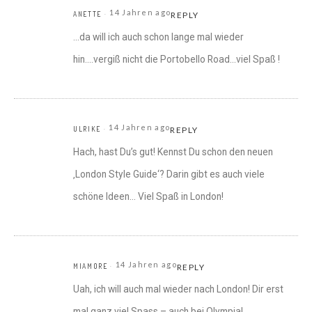
14 Jahren ago
ANETTE
REPLY
…da will ich auch schon lange mal wieder
hin….vergiß nicht die Portobello Road…viel Spaß !
14 Jahren ago
ULRIKE
REPLY
Hach, hast Du’s gut! Kennst Du schon den neuen
‚London Style Guide‘? Darin gibt es auch viele
schöne Ideen… Viel Spaß in London!
14 Jahren ago
MIAMORE
REPLY
Uah, ich will auch mal wieder nach London! Dir erst
mal ganz viel Spass – auch bei Olympia!