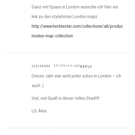
Ganz viel Spass in London wünsche ich! Hier ein
link zu den stylishsten London maps:
http://www.herblester.com/collections/all/products/the
london-map-collection
14 Jahren ago
ALEXANDRA
REPLY
Dieses Jahr war wohl jeder schon in London – ich
auch :)
Viel, viel Spaß in dieser tollen Stadt!!!
LG; Alex