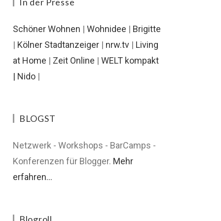
In der Presse
Schöner Wohnen
|
Wohnidee
|
Brigitte
|
Kölner Stadtanzeiger
|
nrw.tv
|
Living
at Home
|
Zeit Online
|
WELT kompakt
|
Nido
|
BLOGST
Netzwerk - Workshops - BarCamps -
Konferenzen für Blogger.
Mehr
erfahren...
Blogroll