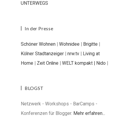
UNTERWEGS
In der Presse
Schöner Wohnen
|
Wohnidee
|
Brigitte
|
Kölner Stadtanzeiger
|
nrw.tv
|
Living at
Home
|
Zeit Online
|
WELT kompakt |
Nido
|
BLOGST
Netzwerk - Workshops - BarCamps -
Konferenzen für Blogger.
Mehr erfahren...