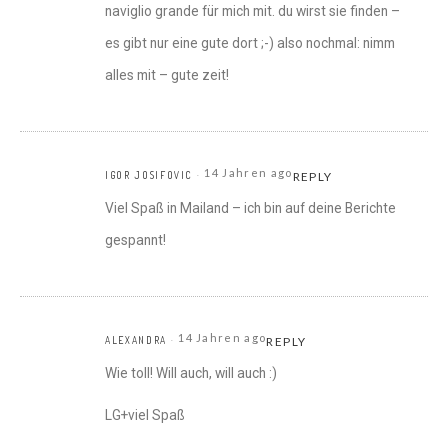
naviglio grande für mich mit. du wirst sie finden –
es gibt nur eine gute dort ;-) also nochmal: nimm
alles mit – gute zeit!
14 Jahren ago
IGOR JOSIFOVIC
REPLY
Viel Spaß in Mailand – ich bin auf deine Berichte
gespannt!
14 Jahren ago
ALEXANDRA
REPLY
Wie toll! Will auch, will auch :)
LG+viel Spaß