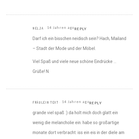
14 Jahren ago
NELJA
REPLY
Darf ich ein bisschen neidisch sein? Hach, Mailand
– Stadt der Mode und der Möbel.
Viel Spaß und viele neue schöne Eindrücke …
Grüße! N.
14 Jahren ago
FRÄULEIN TEXT
REPLY
grande viel spaß :) da holt mich doch glatt ein
wenig die melancholie ein. habe so großartige
monate dort verbracht. iss ein eis in der diele am