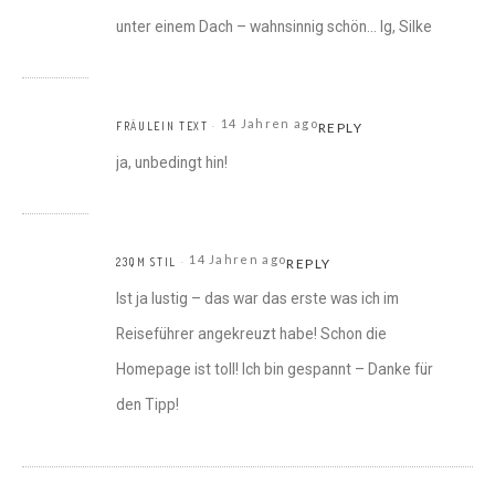
unter einem Dach – wahnsinnig schön… lg, Silke
14 Jahren ago
FRÄULEIN TEXT
REPLY
ja, unbedingt hin!
14 Jahren ago
23QM STIL
REPLY
Ist ja lustig – das war das erste was ich im
Reiseführer angekreuzt habe! Schon die
Homepage ist toll! Ich bin gespannt – Danke für
den Tipp!