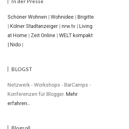
In der Presse
Schöner Wohnen
|
Wohnidee
|
Brigitte
|
Kölner Stadtanzeiger
|
nrw.tv
|
Living
at Home
|
Zeit Online
|
WELT kompakt
|
Nido
|
BLOGST
Netzwerk - Workshops - BarCamps -
Konferenzen für Blogger.
Mehr
erfahren...
Blogroll