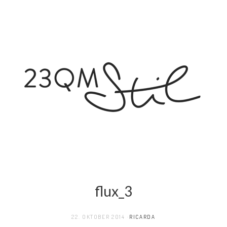
flux_3
22. OKTOBER 2014
RICARDA