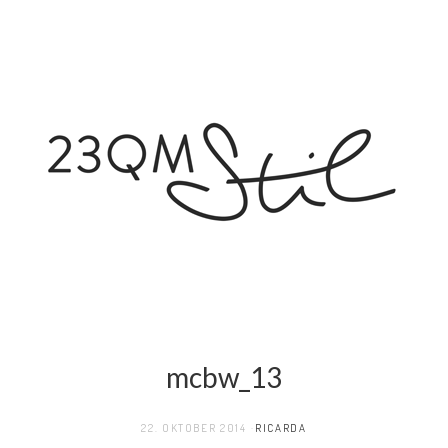
mcbw_13
22. OKTOBER 2014
RICARDA