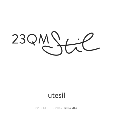
utesil
22. OKTOBER 2014
RICARDA