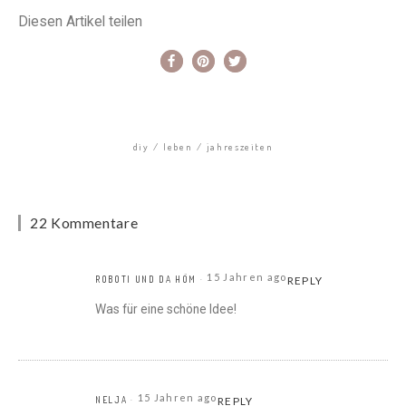
Diesen Artikel teilen
diy
leben
jahreszeiten
22 Kommentare
15 Jahren ago
ROBOTI UND DA HÖM
REPLY
Was für eine schöne Idee!
15 Jahren ago
NELJA
REPLY