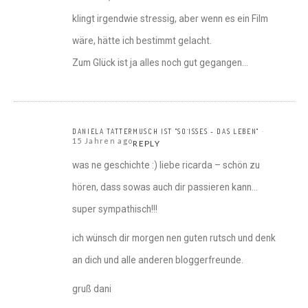
klingt irgendwie stressig, aber wenn es ein Film
wäre, hätte ich bestimmt gelacht.
Zum Glück ist ja alles noch gut gegangen…
DANIELA TATTERMUSCH IST "SO`ISSES - DAS LEBEN"
15 Jahren ago
REPLY
was ne geschichte :) liebe ricarda – schön zu
hören, dass sowas auch dir passieren kann…
super sympathisch!!!
ich wünsch dir morgen nen guten rutsch und denk
an dich und alle anderen bloggerfreunde.
gruß dani