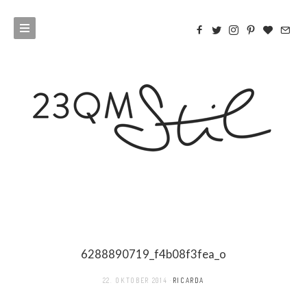
6288890719_f4b08f3fea_o
22. OKTOBER 2014
RICARDA