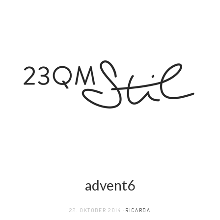
advent6
22. OKTOBER 2014
RICARDA