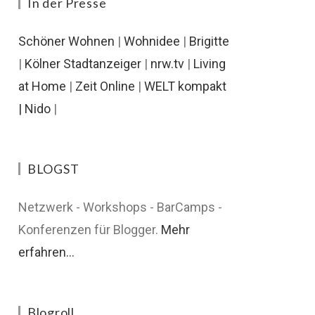
In der Presse
Schöner Wohnen
|
Wohnidee
|
Brigitte
|
Kölner Stadtanzeiger
|
nrw.tv
|
Living
at Home
|
Zeit Online
|
WELT kompakt
|
Nido
|
BLOGST
Netzwerk - Workshops - BarCamps -
Konferenzen für Blogger.
Mehr
erfahren...
Blogroll