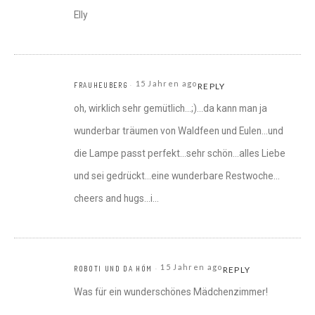
Elly
15 Jahren ago
FRAUHEUBERG
REPLY
oh, wirklich sehr gemütlich…;)…da kann man ja
wunderbar träumen von Waldfeen und Eulen…und
die Lampe passt perfekt…sehr schön…alles Liebe
und sei gedrückt…eine wunderbare Restwoche…
cheers and hugs…i…
15 Jahren ago
ROBOTI UND DA HÖM
REPLY
Was für ein wunderschönes Mädchenzimmer!