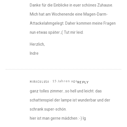
Danke für die Einblicke in euer schönes Zuhause.
Mich hat am Wochenende eine Magen-Darm-
Attackelahmgelegt. Daher kommen meine Fragen
nun etwas später ;( Tut mir leid.
Herzlich,
Indre
15 Jahren ago
MIRACULUSA
REPLY
ganz tolles zimmer…so hell und leicht. das
schattenspiel der lampe ist wunderbar und der
schrank super-schön.
hier ist man gerne mädchen :-) lg