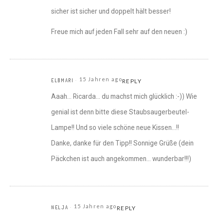
sicher ist sicher und doppelt hält besser!
Freue mich auf jeden Fall sehr auf den neuen :)
15 Jahren ago
ELBMARI
REPLY
Aaah… Ricarda… du machst mich glücklich :-)) Wie
genial ist denn bitte diese Staubsaugerbeutel-
Lampe!! Und so viele schöne neue Kissen…!!
Danke, danke für den Tipp!! Sonnige Grüße (dein
Päckchen ist auch angekommen… wunderbar!!!)
15 Jahren ago
NELJA
REPLY