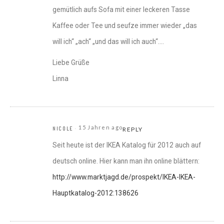
gemütlich aufs Sofa mit einer leckeren Tasse
Kaffee oder Tee und seufze immer wieder „das
will ich“ „ach“ „und das will ich auch“….
Liebe Grüße
Linna
15 Jahren ago
NICOLE
REPLY
Seit heute ist der IKEA Katalog für 2012 auch auf
deutsch online. Hier kann man ihn online blättern:
http://www.marktjagd.de/prospekt/IKEA-IKEA-
Hauptkatalog-2012:138626