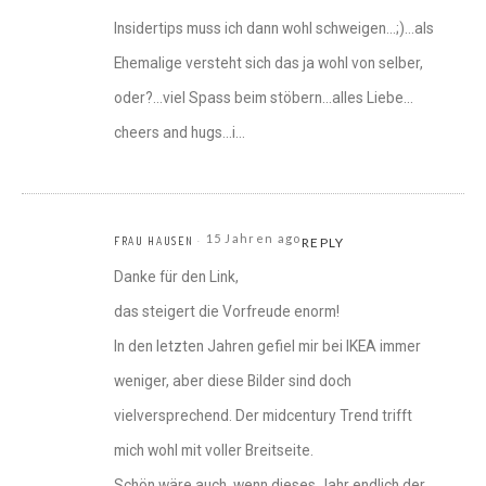
Insidertips muss ich dann wohl schweigen…;)…als
Ehemalige versteht sich das ja wohl von selber,
oder?…viel Spass beim stöbern…alles Liebe…
cheers and hugs…i…
15 Jahren ago
FRAU HAUSEN
REPLY
Danke für den Link,
das steigert die Vorfreude enorm!
In den letzten Jahren gefiel mir bei IKEA immer
weniger, aber diese Bilder sind doch
vielversprechend. Der midcentury Trend trifft
mich wohl mit voller Breitseite.
Schön wäre auch, wenn dieses Jahr endlich der