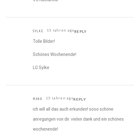
15 Jahren ago
SYLKE
REPLY
Tolle Bilder!
Schönes Wochenende!
LG Sylke
15 Jahren ago
MANO
REPLY
ich will all das auch erkunden! sooo schöne
anregungen von dir. vielen dank und ein schönes
wochenende!