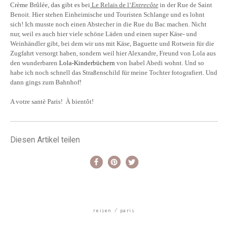
Crème Brûlée, das gibt es bei
Le Relais de l‘
Entrecôte
in der Rue de Saint
Benoit. Hier stehen Einheimische und Touristen Schlange und es lohnt
sich! Ich musste noch einen Abstecher in die Rue du Bac machen. Nicht
nur, weil es auch hier viele schöne Läden und einen super Käse- und
Weinhändler gibt, bei dem wir uns mit Käse, Baguette und Rotwein für die
Zugfahrt versorgt haben, sondern weil hier Alexandre, Freund von Lola aus
den wunderbaren
Lola-Kinderbüchern
von Isabel Abedi wohnt. Und so
habe ich noch schnell das Straßenschild für meine Tochter fotografiert. Und
dann gings zum Bahnhof!
A votre santè Paris! À
bientôt
!
Diesen Artikel teilen
reisen
paris