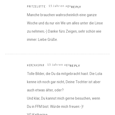
15 Jahren ago
PRITZELOTTE
REPLY
Manche brauchen wahrscheinlich eine ganze
Woche und du nur ein We um alles unter die Linse
zu nehmen;-) Danke fürs Zeigen, sehr schön wie
immer. Liebe Grüße.
15 Jahren ago
HERZKASPAR
REPLY
Tolle Bilder, die Du da mitgebracht hast. Die Lola
kenne ich noch gar nicht, Deine Tochter ist aber
auch etwas älter, oder?
Und klar, Du kannst mich gerne besuchen, wenn
Du in FFM bist. Würde mich freuen:-)!
VG Katharina