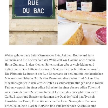
Weiter geht es nach Saint-German-des Prés. Auf dem Boulevard Saint
Germain sind die Edelmarken der Wohnwelt wie Cassina oder Armani
Home Zuhause. In den kleinen Seitenstraßen gibt es viele kleine und
individuelle Geschäfte und es macht Spaß sich einfach treiben zu lassen.
Die Pâtisserie Laduree in der Rue Bonarparte ist berühmt für ihre köstlichen
Macarons und idealer Ort für eine Pause von den vielen Eindrücken. Die
Macarons gibt es in den verrücktesten Geschmacksrichtungen und in tollen
Farben, verpackt in einer edlen Schachtel in einer ebenso edlen Tüte sind
sie ein wunderbares Souvenir. In Saint-German-des-Prés gibt es so viele
Cafés, Bistros und Brasserien das man die Qual der Wahl hat. Typisch
französisches Essen, Entrecôte mit einer leckeren Sauce, dazu Pommes
Frites, Salat, eine Flasche Rotwein und zum krönenden Abschluss eine