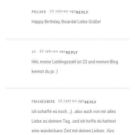
15 Jahren ago
PHILUKO
REPLY
Happy Birthday, Ricarda! Liebe Grüße!
15 Jahren ago
JT
REPLY
Hihi, meine Lieblingszahl ist 22 und meinen Blog
kennst du ja : )
15 Jahren ago
FRAUHEUBERG
REPLY
ich schaffe es noch…;)…also auch von mir alles
Liebe zu deinem Tag…und ich hoffe du hattest
eine wunderbare Zeit mit deinen Lieben…fürs