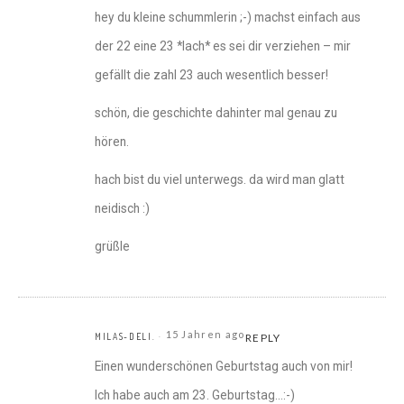
hey du kleine schummlerin ;-) machst einfach aus
der 22 eine 23 *lach* es sei dir verziehen – mir
gefällt die zahl 23 auch wesentlich besser!
schön, die geschichte dahinter mal genau zu
hören.
hach bist du viel unterwegs. da wird man glatt
neidisch :)
grüßle
15 Jahren ago
MILAS-DELI.
REPLY
Einen wunderschönen Geburtstag auch von mir!
Ich habe auch am 23. Geburtstag…:-)