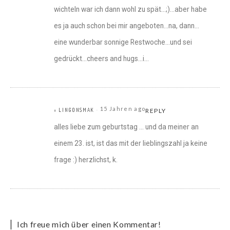
wichteln war ich dann wohl zu spät…;)…aber habe
es ja auch schon bei mir angeboten…na, dann…
eine wunderbar sonnige Restwoche…und sei
gedrückt…cheers and hugs…i…
15 Jahren ago
= LINGONSMAK
REPLY
alles liebe zum geburtstag … und da meiner an
einem 23. ist, ist das mit der lieblingszahl ja keine
frage :) herzlichst, k.
Ich freue mich über einen Kommentar!