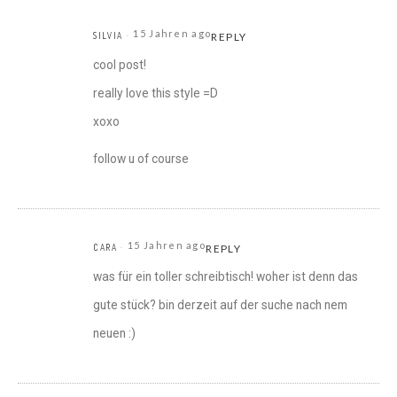
15 Jahren ago
SILVIA
REPLY
cool post!
really love this style =D
xoxo
follow u of course
15 Jahren ago
CARA
REPLY
was für ein toller schreibtisch! woher ist denn das
gute stück? bin derzeit auf der suche nach nem
neuen :)