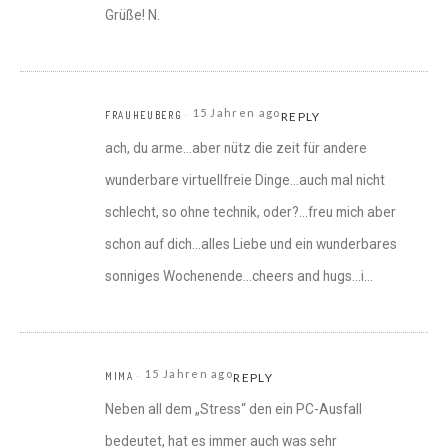
Grüße! N.
15 Jahren ago
FRAUHEUBERG
REPLY
ach, du arme…aber nütz die zeit für andere
wunderbare virtuellfreie Dinge…auch mal nicht
schlecht, so ohne technik, oder?…freu mich aber
schon auf dich…alles Liebe und ein wunderbares
sonniges Wochenende…cheers and hugs…i…
15 Jahren ago
MIMA
REPLY
Neben all dem „Stress“ den ein PC-Ausfall
bedeutet, hat es immer auch was sehr