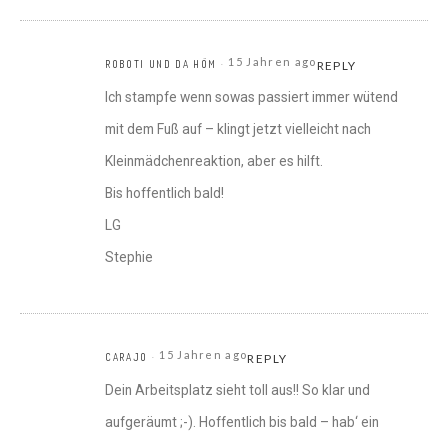
15 Jahren ago
ROBOTI UND DA HÖM
REPLY
Ich stampfe wenn sowas passiert immer wütend
mit dem Fuß auf – klingt jetzt vielleicht nach
Kleinmädchenreaktion, aber es hilft.
Bis hoffentlich bald!
LG
Stephie
15 Jahren ago
CARAJO
REPLY
Dein Arbeitsplatz sieht toll aus!! So klar und
aufgeräumt ;-). Hoffentlich bis bald – hab‘ ein