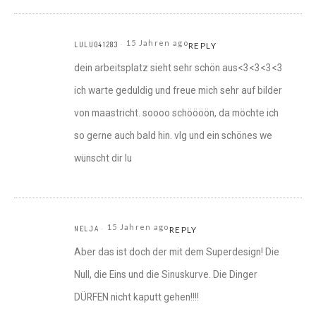
15 Jahren ago
LULU041283
REPLY
dein arbeitsplatz sieht sehr schön aus<3<3<3<3
ich warte geduldig und freue mich sehr auf bilder
von maastricht. soooo schöööön, da möchte ich
so gerne auch bald hin. vlg und ein schönes we
wünscht dir lu
15 Jahren ago
NELJA
REPLY
Aber das ist doch der mit dem Superdesign! Die
Null, die Eins und die Sinuskurve. Die Dinger
DÜRFEN nicht kaputt gehen!!!!