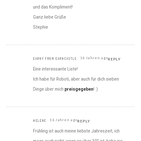
und das Kompliment!
Ganz liebe Grüße
Stephie
16 Jahren ago
EARNY FROM EARNCASTLE
REPLY
Eine interessante Liste!
Ich habe für Roboti, aber auch für dich sieben
Dinge über mich
preisgegeben
! :)
16 Jahren ago
HELENE
REPLY
Frühling ist auch meine liebste Jahreszeit, ich
mags auch nicht, wenn es über 30° ist, habe nie