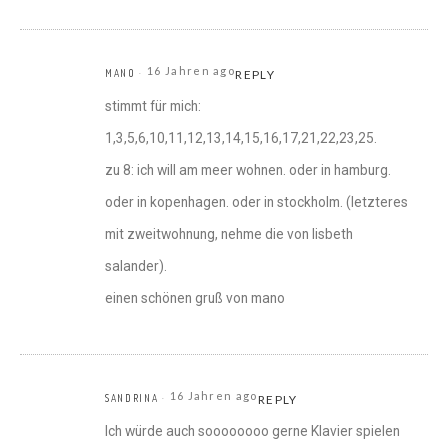
16 Jahren ago
MANO
REPLY
stimmt für mich:
1,3,5,6,10,11,12,13,14,15,16,17,21,22,23,25.
zu 8: ich will am meer wohnen. oder in hamburg.
oder in kopenhagen. oder in stockholm. (letzteres
mit zweitwohnung, nehme die von lisbeth
salander).
einen schönen gruß von mano
16 Jahren ago
SANDRINA
REPLY
Ich würde auch soooooooo gerne Klavier spielen