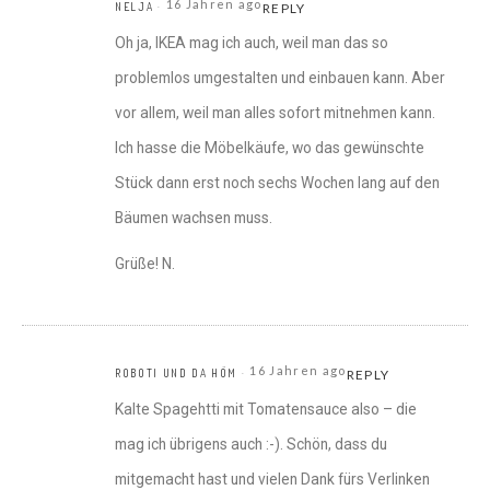
16 Jahren ago
NELJA
REPLY
Oh ja, IKEA mag ich auch, weil man das so
problemlos umgestalten und einbauen kann. Aber
vor allem, weil man alles sofort mitnehmen kann.
Ich hasse die Möbelkäufe, wo das gewünschte
Stück dann erst noch sechs Wochen lang auf den
Bäumen wachsen muss.
Grüße! N.
16 Jahren ago
ROBOTI UND DA HÖM
REPLY
Kalte Spagehtti mit Tomatensauce also – die
mag ich übrigens auch :-). Schön, dass du
mitgemacht hast und vielen Dank fürs Verlinken