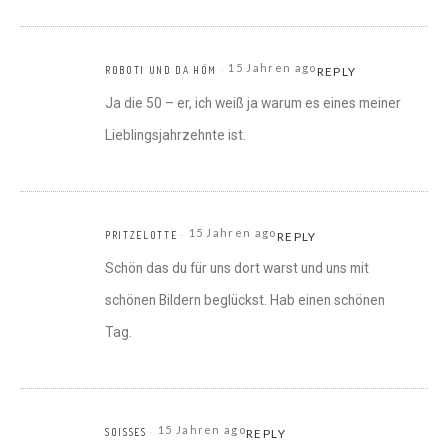
15 Jahren ago
ROBOTI UND DA HÖM
REPLY
Ja die 50 – er, ich weiß ja warum es eines meiner
Lieblingsjahrzehnte ist.
15 Jahren ago
PRITZELOTTE
REPLY
Schön das du für uns dort warst und uns mit
schönen Bildern beglückst. Hab einen schönen
Tag.
15 Jahren ago
SOISSES
REPLY