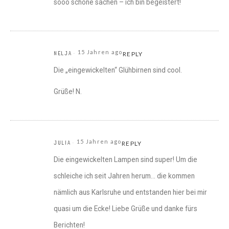
sooo schöne sachen – ich bin begeistert!
15 Jahren ago
NELJA
REPLY
Die „eingewickelten“ Glühbirnen sind cool.
Grüße! N.
15 Jahren ago
JULIA
REPLY
Die eingewickelten Lampen sind super! Um die
schleiche ich seit Jahren herum… die kommen
nämlich aus Karlsruhe und entstanden hier bei mir
quasi um die Ecke! Liebe Grüße und danke fürs
Berichten!