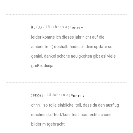
15 Jahren ago
DUNJA
REPLY
leider konnte ich dieses jahr nicht auf die
ambiente :-( deshalb finde ich dein update so
genial, danke! schöne neuigkeiten gibt es! viele
grüße, dunja
15 Jahren ago
SOISSES
REPLY
ohhh… so tolle einblicke. toll, dass du den ausflug
machen durftest/konntest. hast echt schöne
bilder mitgebracht!