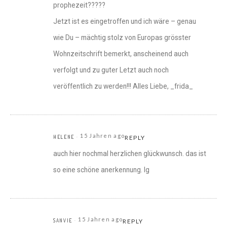
prophezeit?????
Jetzt ist es eingetroffen und ich wäre – genau
wie Du – mächtig stolz von Europas grösster
Wohnzeitschrift bemerkt, anscheinend auch
verfolgt und zu guter Letzt auch noch
veröffentlich zu werden!!! Alles Liebe, _frida_
15 Jahren ago
HELENE
REPLY
auch hier nochmal herzlichen glückwunsch. das ist
so eine schöne anerkennung. lg
15 Jahren ago
SANVIE
REPLY