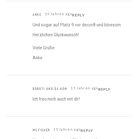
15 Jahren ago
ANKE
REPLY
Und sogar auf Platz 9 vor decor8 und bloesom.
Herzlichen Glückwunsch!
Viele Grüße
Anke
15 Jahren ago
ROBOTI UND DA HÖM
REPLY
Ich freu mich auch mit dir!
15 Jahren ago
MS FISHER
REPLY