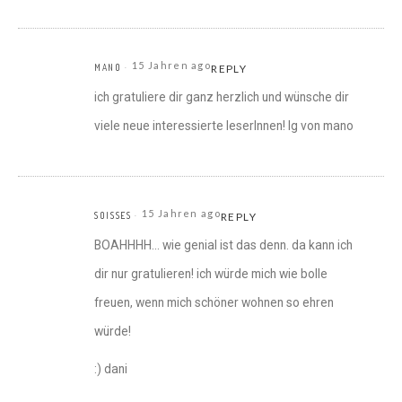
15 Jahren ago
MANO
REPLY
ich gratuliere dir ganz herzlich und wünsche dir
viele neue interessierte leserInnen! lg von mano
15 Jahren ago
SOISSES
REPLY
BOAHHHH… wie genial ist das denn. da kann ich
dir nur gratulieren! ich würde mich wie bolle
freuen, wenn mich schöner wohnen so ehren
würde!
:) dani