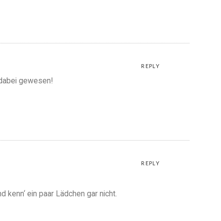
o
REPLY
t dabei gewesen!
REPLY
d kenn‘ ein paar Lädchen gar nicht.