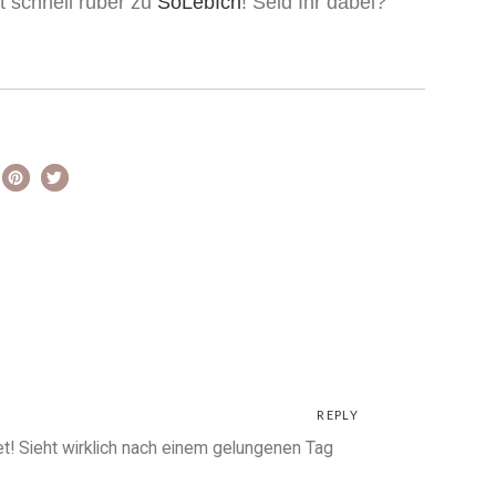
t schnell rüber zu
SoLebIch
!
Seid Ihr dabei?
REPLY
et! Sieht wirklich nach einem gelungenen Tag