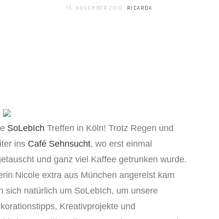
15. NOVEMBER 2010
RICARDA
te
SoLebIch
Treffen in Köln! Trotz Regen und
ter ins
Café Sehnsucht
, wo erst einmal
getauscht und ganz viel Kaffee getrunken wurde.
erin Nicole extra aus München angereist kam
n sich natürlich um SoLebIch, um unsere
rationstipps, Kreativprojekte und