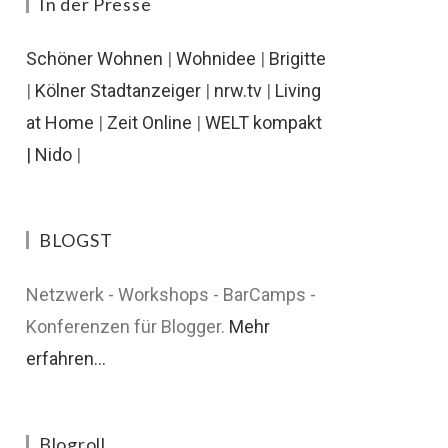
In der Presse
Schöner Wohnen
|
Wohnidee
|
Brigitte
|
Kölner Stadtanzeiger
|
nrw.tv
|
Living
at Home
|
Zeit Online
|
WELT kompakt
|
Nido
|
BLOGST
Netzwerk - Workshops - BarCamps -
Konferenzen für Blogger.
Mehr
erfahren...
Blogroll