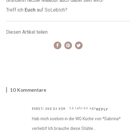
Gründerin Nicole Maalouf auch dabei sein wird!
Treff ich
Euch
auf SoLebIch?
Diesen Artikel teilen
10 Kommentare
16 Jahren ago
ROBOTI UND DA HÖM
REPLY
Hab mich soeben in die WG Küche von *Sabrina*
verliebt! Ich brauche diese Stühle…