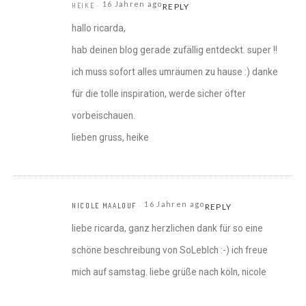
16 Jahren ago
HEIKE
REPLY
hallo ricarda,
hab deinen blog gerade zufällig entdeckt. super !!
ich muss sofort alles umräumen zu hause :) danke
für die tolle inspiration, werde sicher öfter
vorbeischauen.
lieben gruss, heike
16 Jahren ago
NICOLE MAALOUF
REPLY
liebe ricarda, ganz herzlichen dank für so eine
schöne beschreibung von SoLebIch :-) ich freue
mich auf samstag. liebe grüße nach köln, nicole